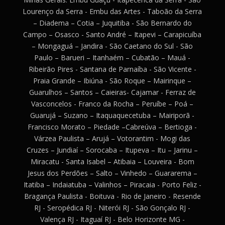
Lourenço da Serra - Embu das Artes - Taboão da Serra
– Diadema – Cotia – Juquitiba - São Bernardo do
Campo – Osasco - Santo André – Itapevi – Carapicuíba
– Mongaguá – Jandira - São Caetano do Sul - São
Paulo – Barueri – Itanhaém – Cubatão – Mauá -
Ribeirão Pires - Santana de Parnaíba - São Vicente -
Praia Grande – Ibiúna - São Roque – Mairinque –
Guarulhos – Santos – Caieiras- Cajamar - Ferraz de
Vasconcelos - Franco da Rocha – Peruíbe – Poá –
Guarujá – Suzano – Itaquaquecetuba – Mairiporã -
Francisco Morato – Piedade –Cabreúva – Bertioga -
Várzea Paulista – Arujá – Votorantim - Mogi das
Cruzes – Jundiaí – Sorocaba – Itupeva – Itu – Jarinu –
Miracatu - Santa Isabel – Atibaia – Louveira - Bom
Jesus dos Perdões – Salto – Vinhedo – Guararema –
Itatiba – Indaiatuba – Valinhos – Piracaia - Porto Feliz -
Bragança Paulista - Boituva - Rio de Janeiro - Resende
RJ - Seropédica RJ - Niterói RJ - São Gonçalo RJ -
Valença RJ - Itaguaí RJ - Belo Horizonte MG -