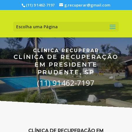
(11) 9 1462-7197
g.recuperar@gmail.com
Escolha uma Página
CLÍNICA RECUPERAR
CLÍNICA DE RECUPERAÇÃO
EM PRESIDENTE
PRUDENTE, SP
(11) 91462-7197
CLÍNICA DE RECUPERAÇÃO EM