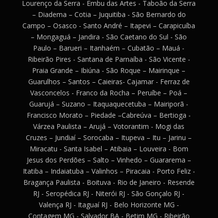
Lourenço da Serra - Embu das Artes - Taboão da Serra
– Diadema – Cotia – Juquitiba - São Bernardo do
Campo – Osasco - Santo André – Itapevi – Carapicuíba
– Mongaguá – Jandira - São Caetano do Sul - São
Paulo – Barueri – Itanhaém – Cubatão – Mauá -
Ribeirão Pires - Santana de Parnaíba - São Vicente -
Praia Grande – Ibiúna - São Roque – Mairinque –
Guarulhos – Santos – Caieiras- Cajamar - Ferraz de
Vasconcelos - Franco da Rocha – Peruíbe – Poá –
Guarujá – Suzano – Itaquaquecetuba – Mairiporã -
Francisco Morato – Piedade –Cabreúva – Bertioga -
Várzea Paulista – Arujá – Votorantim - Mogi das
Cruzes – Jundiaí – Sorocaba – Itupeva – Itu – Jarinu –
Miracatu - Santa Isabel – Atibaia – Louveira - Bom
Jesus dos Perdões – Salto – Vinhedo – Guararema –
Itatiba – Indaiatuba – Valinhos – Piracaia - Porto Feliz -
Bragança Paulista - Boituva - Rio de Janeiro - Resende
RJ - Seropédica RJ - Niterói RJ - São Gonçalo RJ -
Valença RJ - Itaguaí RJ - Belo Horizonte MG -
Contagem MG - Salvador BA - Betim MG - Ribeirão