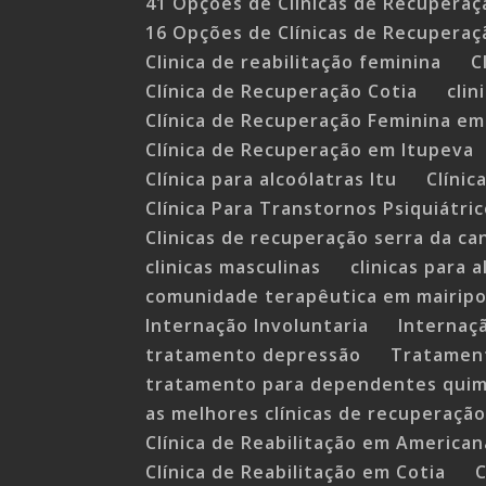
41 Opções de Clínicas de Recuperaç
16 Opções de Clínicas de Recuperaç
Clinica de reabilitação feminina
C
Clínica de Recuperação Cotia
cli
Clínica de Recuperação Feminina em
Clínica de Recuperação em Itupeva
Clínica para alcoólatras Itu
Clínic
Clínica Para Transtornos Psiquiátri
Clinicas de recuperação serra da ca
clinicas masculinas
clinicas para 
comunidade terapêutica em mairip
Internação Involuntaria
Internaç
tratamento depressão
Tratament
tratamento para dependentes qui
as melhores clínicas de recuperação
Clínica de Reabilitação em American
Clínica de Reabilitação em Cotia
C