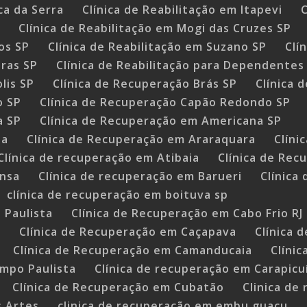
ca da Serra
Clínica de Reabilitação em Itapevi
C
ã
Clínica de Reabilitação em Mogi das Cruzes SP
os SP
Clínica de Reabilitação em Suzano SP
Clí
tras SP
Clínica de Reabilitação para Dependentes
lis SP
Clínica de Recuperação Brás SP
Clínica 
o SP
Clínica de Recuperação Capão Redondo SP
a SP
Clínica de Recuperação em Americana SP
ba
Clínica de Recuperação em Araraquara
Clíni
Clínica de recuperação em Atibaia
Clínica de Rec
ansa
Clínica de recuperação em Barueri
Clínica
clínica de recuperação em boituva sp
 Paulista
Clínica de Recuperação em Cabo Frio RJ
a
Clínica de Recuperação em Caçapava
Clínica 
Clínica de Recuperação em Camanducaia
Clíni
impo Paulista
Clínica de recuperação em Carapicu
Clínica de Recuperação em Cubatão
Clinica de
s Artes
clinica de recuperação em embu guaçu