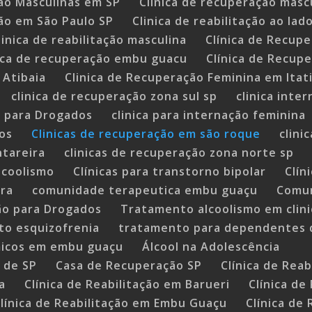
ão Masculinas em SP
Clínica de recuperação masc
ão em São Paulo SP
Clinica de reabilitação ao lad
linica de reabilitação masculina
Clínica de Recupe
nica de recuperação embu guacu
Clínica de Recup
 Atibaia
Clinica de Recuperação Feminina em Itat
clinica de recuperação zona sul sp
clinica inte
a para Drogados
clinica para internação feminina
cos
Clinicas de recuperação em são roque
clini
ntareira
clinicas de recuperação zona norte sp
alcoolismo
Clínicas para transtorno bipolar
Clín
ora
comunidade terapeutica embu guaçu
Comun
ão para Drogados
Tratamento alcoolismo em clin
o esquizofrenia
tratamento para dependentes 
micos em embu guaçu
Álcool na Adolescência
 de SP
Casa de Recuperação SP
Clínica de Rea
a
Clínica de Reabilitação em Barueri
Clínica de
línica de Reabilitação em Embu Guaçu
Clínica de