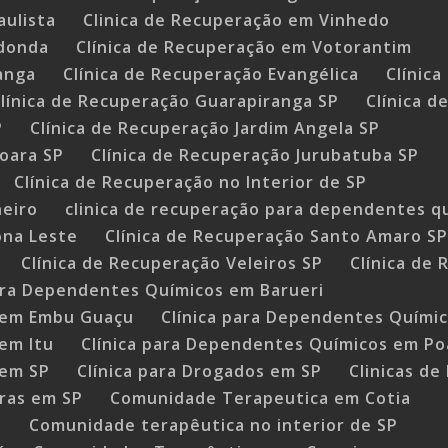
aulista
Clinica de Recuperação em Vinhedo
edonda
Clínica de Recuperação em Votorantim
anga
Clínica de Recuperação Evangélica
Clínic
línica de Recuperação Guarapiranga SP
Clínica d
P
Clínica de Recuperação Jardim Angela SP
joara SP
Clínica de Recuperação Jurubatuba SP
Clínica de Recuperação no Interior de SP
neiro
clinica de recuperação para dependentes q
ona Leste
Clínica de Recuperação Santo Amaro S
Clínica de Recuperação Veleiros SP
Clínica de
para Dependentes Químicos em Barueri
s em Embu Guaçu
Clínica para Dependentes Químic
em Itu
Clínica para Dependentes Químicos em Po
 em SP
Clínica para Drogados em SP
Clinicas de
tras em SP
Comunidade Terapeutica em Cotia
i
Comunidade terapêutica no interior de SP