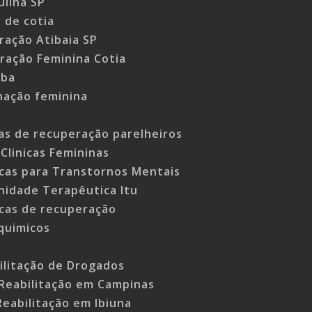
ulina SP
o de cotia
ração Atibaia SP
eração Feminina Cotia
iba
rnação feminina
cas de recuperação parelheiros
Clinicas Femininas
icas para Transtornos Mentais
idade Terapêutica Itu
icas de recuperação
quimicos
bilitação de Drogados
 Reabilitação em Campinas
 Reabilitação em Ibiuna