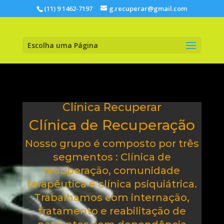
(11) 9 1462-7197
g.recuperar@gmail.com
Escolha uma Página
Clínica Recuperar
Clínica de Recuperação
Nosso grupo é composto por três
segmentos : Clínica de
recuperação, comunidade
terapêutica e clínica psiquiátrica.
Trabalhamos com internação,
tratamento e reabilitação de