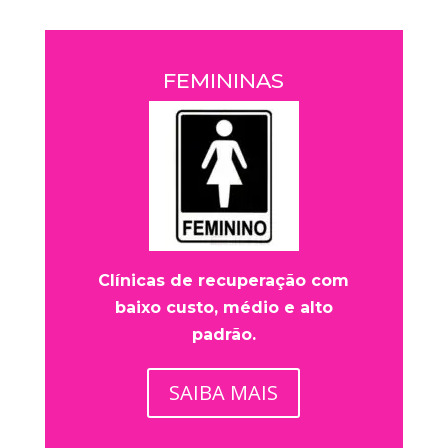
FEMININAS
Clínicas de recuperação com
baixo custo, médio e alto
padrão.
SAIBA MAIS