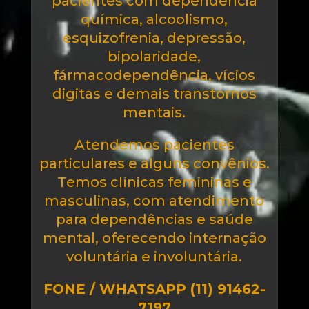
pacientes com dependência
química, alcoolismo,
esquizofrenia, depressão,
bipolaridade,
fármacodependência, vícios
digitas e demais transtornos
mentais.
Atendemos pacientes
particulares e alguns convênios.
Temos clínicas femininas e
masculinas, com atendimento
para dependências e saúde
mental, oferecendo internação
voluntária e involuntária.
FONE / WHATSAPP (11) 91462-
7197