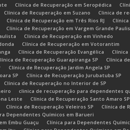
nte
Clínica de Recuperação em Seropédica
Clí
Clínica de Recuperação em Suzano
Clinica de 
Clínica de Recuperação em Três Rios RJ
Clínic
Clínica de Recuperação em Vargem Grande Pauli
aulista
Clinica de Recuperação em Vinhedo
edonda
Clínica de Recuperação em Votorantim
anga
Clínica de Recuperação Evangélica
Clínic
línica de Recuperação Guarapiranga SP
Clínica d
P
Clínica de Recuperação Jardim Angela SP
joara SP
Clínica de Recuperação Jurubatuba SP
Clínica de Recuperação no Interior de SP
neiro
clinica de recuperação para dependentes q
ona Leste
Clínica de Recuperação Santo Amaro S
Clínica de Recuperação Veleiros SP
Clínica de
para Dependentes Químicos em Barueri
s em Embu Guaçu
Clínica para Dependentes Químic