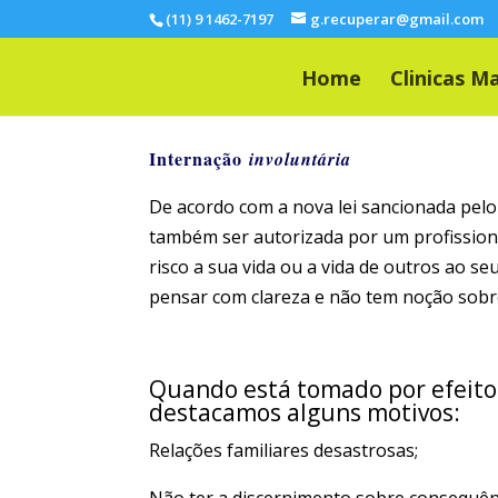
(11) 9 1462-7197
g.recuperar@gmail.com
Home
Clinicas M
Internação
involuntária
De acordo com a nova lei sancionada pelo
também ser autorizada por um profissiona
risco a sua vida ou a vida de outros ao s
pensar com clareza e não tem noção sob
Quando está tomado por efeitos 
destacamos alguns motivos:
Relações familiares desastrosas;
Não ter a discernimento sobre consequênc