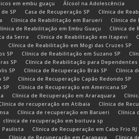
micos em embu guaçu
Álcool na Adolescência
 de SP
Casa de Recuperação SP
Clínica de Rea
a
Clínica de Reabilitação em Barueri
Clínica de
línica de Reabilitação em Embu Guaçu
Clínica de
ca da Serra
Clínica de Reabilitação em Itapevi
C
ã
Clínica de Reabilitação em Mogi das Cruzes SP
os SP
Clínica de Reabilitação em Suzano SP
Clí
tras SP
Clínica de Reabilitação para Dependentes
lis SP
Clínica de Recuperação Brás SP
Clínica 
o SP
Clínica de Recuperação Capão Redondo SP
a SP
Clínica de Recuperação em Americana SP
ba
Clínica de Recuperação em Araraquara
Clíni
Clínica de recuperação em Atibaia
Clínica de Rec
ansa
Clínica de recuperação em Barueri
Clínica
clínica de recuperação em boituva sp
 Paulista
Clínica de Recuperação em Cabo Frio RJ
a
Clínica de Recuperação em Caçapava
Clínica 