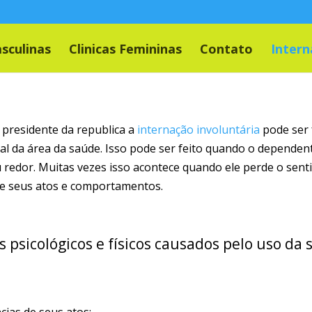
asculinas
Clinicas Femininas
Contato
Intern
 presidente da republica a
internação involuntária
pode ser 
l da área da saúde. Isso pode ser feito quando o dependen
eu redor. Muitas vezes isso acontece quando ele perde o sen
re seus atos e comportamentos.
psicológicos e físicos causados pelo uso da 
ias de seus atos;