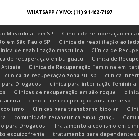
WHATSAPP / VIVO: (11) 9 1462-7197
ão Masculinas em SP
Clínica de recuperação masc
ão em São Paulo SP
Clinica de reabilitação ao lad
linica de reabilitação masculina
Clínica de Recupe
nica de recuperação embu guacu
Clínica de Recup
 Atibaia
Clinica de Recuperação Feminina em Itat
clinica de recuperação zona sul sp
clinica inte
a para Drogados
clinica para internação feminina
cos
Clinicas de recuperação em são roque
clini
ntareira
clinicas de recuperação zona norte sp
alcoolismo
Clínicas para transtorno bipolar
Clín
ora
comunidade terapeutica embu guaçu
Comun
ão para Drogados
Tratamento alcoolismo em clin
o esquizofrenia
tratamento para dependentes 