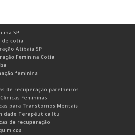
ulina SP
o de cotia
ração Atibaia SP
eração Feminina Cotia
iba
rnação feminina
cas de recuperação parelheiros
Clinicas Femininas
icas para Transtornos Mentais
idade Terapêutica Itu
icas de recuperação
quimicos