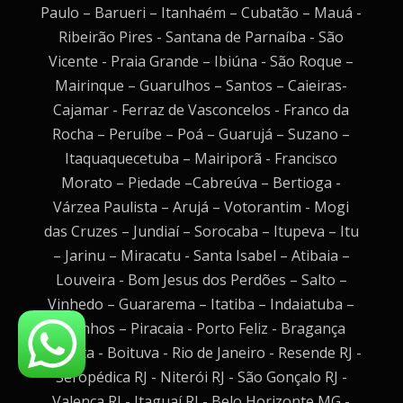
Paulo – Barueri – Itanhaém – Cubatão – Mauá -
Ribeirão Pires - Santana de Parnaíba - São
Vicente - Praia Grande – Ibiúna - São Roque –
Mairinque – Guarulhos – Santos – Caieiras-
Cajamar - Ferraz de Vasconcelos - Franco da
Rocha – Peruíbe – Poá – Guarujá – Suzano –
Itaquaquecetuba – Mairiporã - Francisco
Morato – Piedade –Cabreúva – Bertioga -
Várzea Paulista – Arujá – Votorantim - Mogi
das Cruzes – Jundiaí – Sorocaba – Itupeva – Itu
– Jarinu – Miracatu - Santa Isabel – Atibaia –
Louveira - Bom Jesus dos Perdões – Salto –
Vinhedo – Guararema – Itatiba – Indaiatuba –
Valinhos – Piracaia - Porto Feliz - Bragança
Paulista - Boituva - Rio de Janeiro - Resende RJ -
Seropédica RJ - Niterói RJ - São Gonçalo RJ -
Valença RJ - Itaguaí RJ - Belo Horizonte MG -