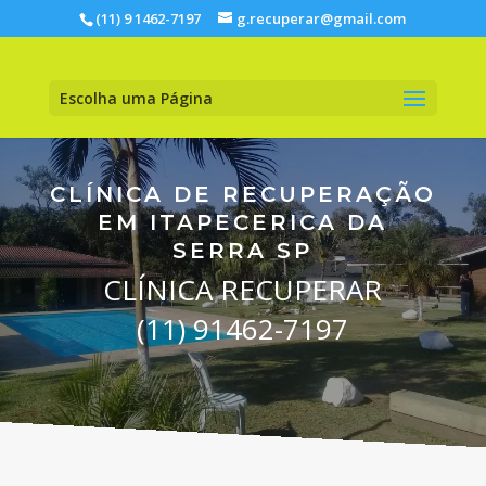
(11) 9 1462-7197
g.recuperar@gmail.com
Escolha uma Página
CLÍNICA DE RECUPERAÇÃO
EM ITAPECERICA DA
SERRA SP
CLÍNICA RECUPERAR
(11) 91462-7197