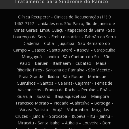
Tratamento para Síndrome do Panico
Clínica Recuperar - Clinicas de Recuperação (11) 9
1462-7197 - Unidades em: São Paulo, Rio de Janeiro e
Minas Gerais: Embu Guaçu - Itapecerica da Serra - São
Lourenço da Serra - Embu das Artes - Taboão da Serra
– Diadema – Cotia – Juquitiba - São Bernardo do
Campo – Osasco - Santo André – Itapevi – Carapicuíba
– Mongaguá – Jandira - São Caetano do Sul - São
Paulo – Barueri – Itanhaém – Cubatão – Mauá -
Ribeirão Pires - Santana de Parnaíba - São Vicente -
Praia Grande – Ibiúna - São Roque – Mairinque –
Guarulhos – Santos – Caieiras- Cajamar - Ferraz de
Vasconcelos - Franco da Rocha – Peruíbe – Poá –
Guarujá – Suzano – Itaquaquecetuba – Mairiporã -
Francisco Morato – Piedade –Cabreúva – Bertioga -
Várzea Paulista – Arujá – Votorantim - Mogi das
Cruzes – Jundiaí – Sorocaba – Itupeva – Itu – Jarinu –
Miracatu - Santa Isabel – Atibaia – Louveira - Bom